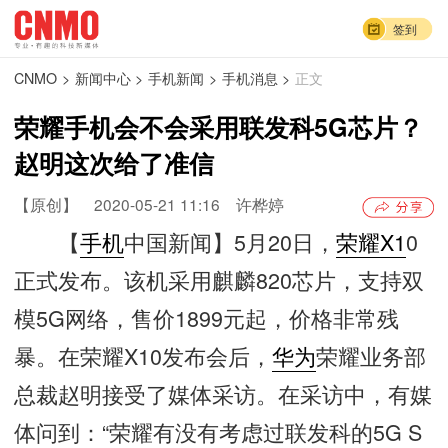
签到
CNMO
>
新闻中心
>
手机新闻
>
手机消息
>
正文
荣耀手机会不会采用联发科5G芯片？
赵明这次给了准信
【原创】
2020-05-21 11:16
许桦婷
【
手机
中国新闻】5月20日，
荣耀X1
0
正式发布。该机采用麒麟820芯片，支持双
模5G网络，售价1899元起，价格非常残
暴。在荣耀X10发布会后，
华为
荣耀业务部
总裁赵明接受了媒体采访。在采访中，有媒
体问到：“荣耀有没有考虑过联发科的5G S