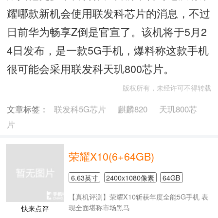
耀哪款新机会使用联发科芯片的消息，不过
日前华为畅享Z倒是官宣了。该机将于5月2
4日发布，是一款5G手机，爆料称这款手机
很可能会采用联发科天玑800芯片。
版权所有，未经许可不得转载
文章标签：
联发科5G芯片
麒麟820
天玑800芯
片
荣耀X10(6+64GB)
6.63英寸
2400x1080像素
64GB
【真机评测】荣耀X10斩获年度全能5G手机 表
现全面堪称市场黑马
快来点评