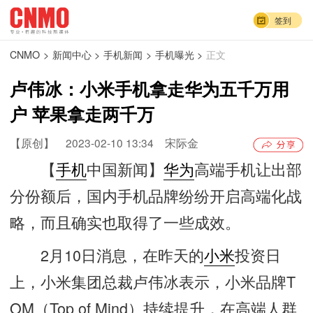
签到
CNMO
>
新闻中心
>
手机新闻
>
手机曝光
>
正文
卢伟冰：小米手机拿走华为五千万用
户 苹果拿走两千万
【原创】
2023-02-10 13:34
宋际金
【
手机
中国新闻】
华为
高端手机让出部
分份额后，国内手机品牌纷纷开启高端化战
略，而且确实也取得了一些成效。
2月10日消息，在昨天的
小米
投资日
上，小米集团总裁卢伟冰表示，小米品牌T
OM（Top of Mind）持续提升，在高端人群