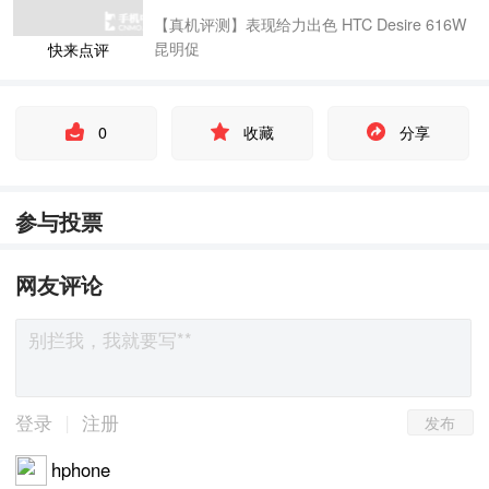
【真机评测】表现给力出色 HTC Desire 616W
昆明促
快来点评
0
收藏
分享
参与投票
网友评论
发布
|
登录
注册
hphone