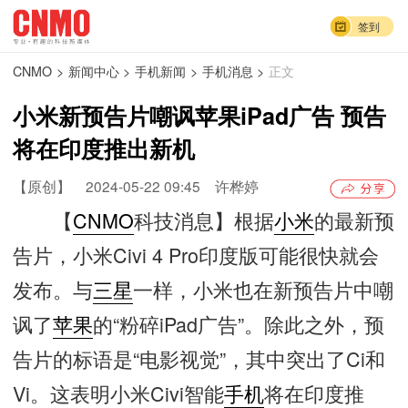
签到
CNMO
>
新闻中心
>
手机新闻
>
手机消息
>
正文
小米新预告片嘲讽苹果iPad广告 预告
将在印度推出新机
【原创】
2024-05-22 09:45
许桦婷
【
CNMO
科技消息】根据
小米
的最新预
告片，小米Civi 4 Pro印度版可能很快就会
发布。与
三星
一样，小米也在新预告片中嘲
讽了
苹果
的“粉碎iPad广告”。除此之外，预
告片的标语是“电影视觉”，其中突出了Ci和
Vi。这表明小米Civi智能
手机
将在印度推