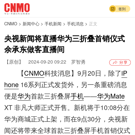
签到
CNMO
>
新闻中心
>
手机新闻
>
手机消息
>
正文
央视新闻将直播华为三折叠首销仪式
余承东做客直播间
【原创】
2024-09-20 09:22
罗智勇
【
CNMO
科技消息】9月20日，除了
iP
hone
16系列正式发货外，另一条重磅消息
便是
华为
首款三折叠屏
手机
——
华为Mate
XT 非凡大师正式开售。新机将于10:08分在
华为商城正式上架，而在9点30分，央视新
闻还将带来全球首款三折叠屏手机首销仪式