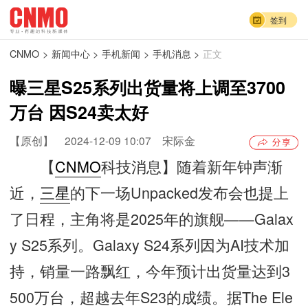
签到
CNMO
>
新闻中心
>
手机新闻
>
手机消息
>
正文
曝三星S25系列出货量将上调至3700
万台 因S24卖太好
【原创】
2024-12-09 10:07
宋际金
【
CNMO
科技消息】随着新年钟声渐
近，
三星
的下一场Unpacked发布会也提上
了日程，主角将是2025年的旗舰——Galax
y S25系列。Galaxy S24系列因为AI技术加
持，销量一路飘红，今年预计出货量达到3
500万台，超越去年S23的成绩。据The Ele