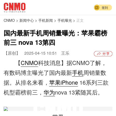
签到
CNMO
>
新闻中心
>
手机新闻
>
手机曝光
>
正文
国内最新手机周销量曝光：苹果霸榜
前三 nova 13第四
【原创】
2025-04-15 10:51
王乐
【
CNMO
科技消息】据CNMO了解，
有数码博主曝光了国内最新
手机
周销量数
据。从排名来看，
苹果
iPhone
16系列三款
机型霸榜前三，
华为
nova 13紧随其后。