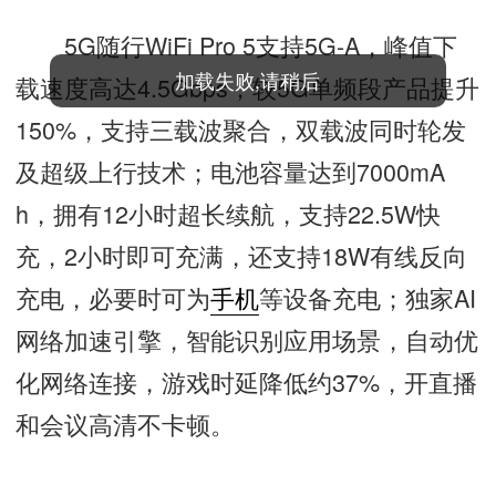
5G随行WiFi Pro 5支持5G-A，峰值下
加载失败,请稍后
载速度高达4.5Gbps，较5G单频段产品提升
150%，支持三载波聚合，双载波同时轮发
及超级上行技术；电池容量达到7000mA
h，拥有12小时超长续航，支持22.5W快
充，2小时即可充满，还支持18W有线反向
充电，必要时可为
手机
等设备充电；独家AI
网络加速引擎，智能识别应用场景，自动优
化网络连接，游戏时延降低约37%，开直播
和会议高清不卡顿。