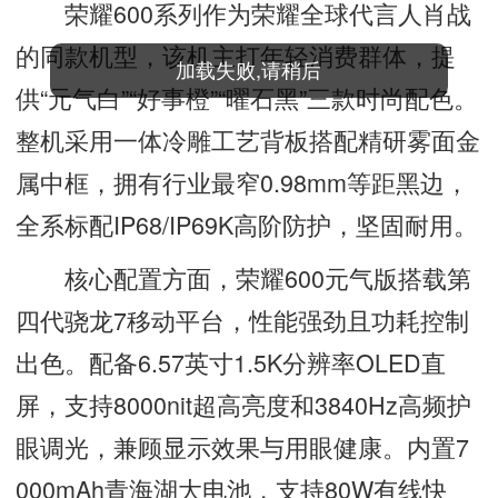
荣耀600系列作为荣耀全球代言人肖战
的同款机型，该机主打年轻消费群体，提
加载失败,请稍后
供“元气白”“好事橙”“曜石黑”三款时尚配色。
整机采用一体冷雕工艺背板搭配精研雾面金
属中框，拥有行业最窄0.98mm等距黑边，
全系标配IP68/IP69K高阶防护，坚固耐用。
核心配置方面，荣耀600元气版搭载第
四代骁龙7移动平台，性能强劲且功耗控制
出色。配备6.57英寸1.5K分辨率OLED直
屏，支持8000nit超高亮度和3840Hz高频护
眼调光，兼顾显示效果与用眼健康。内置7
000mAh青海湖大电池，支持80W有线快