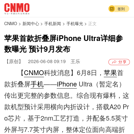
签到
CNMO
>
新闻中心
>
手机新闻
>
手机曝光
>
正文
苹果首款折叠屏iPhone Ultra详细参
数曝光 预计9月发布
【原创】
2026-06-08 09:19
王乐
【
CNMO
科技消息】6月8日，
苹果
首
款折叠屏
手机
——
iPhone
Ultra（暂定名）
传出更完整的参数信息。综合现有爆料，这
款机型预计采用横向内折设计，搭载A20 Pr
o芯片，基于2nm工艺打造，并配备5.5英寸
外屏与7.7英寸内屏，整体定位面向高端折