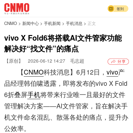
签到
CNMO
>
新闻中心
>
手机新闻
>
手机消息
>
正文
vivo X Fold6将搭载AI文件管家功能
解决好“找文件”的痛点
【原创】
2026-06-12 14:27
毛志超
【
CNMO
科技消息】6月12日，
vivo
产
品经理韩伯啸透露，即将发布的vivo X Fold
6折叠屏
手机
将带来行业唯一且最好的文件
管理解决方案——AI文件管家，旨在解决手
机文件命名混乱、散落各处的痛点，提升办
公效率。